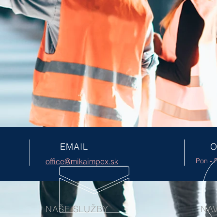
EMAIL
O
office@mikaimpex.sk
Pon - P
NAŠE SLUŽBY
NAV