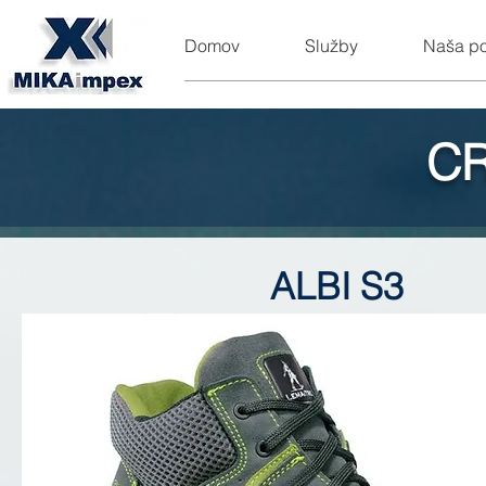
Domov
Služby
Naša p
CR
ALBI S3