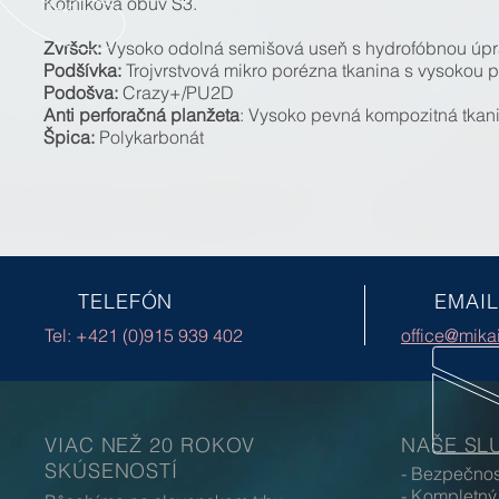
Kotníková obuv S3.
Zvršok:
Vysoko odolná semišová useň s hydrofóbnou úp
Podšívka:
Trojvrstvová mikro porézna tkanina s vysokou 
Podošva:
Crazy+/PU2D
Anti perforačná planžeta
: Vysoko pevná kompozitná tkan
Špica:
P
olykarbonát
TELEFÓN
EMAIL
Tel: +421 (0)915 939 402
office@mika
VIAC NEŽ 20 ROKOV
NAŠE SL
SKÚSENOSTÍ
- Bezpečno
- Kompletný