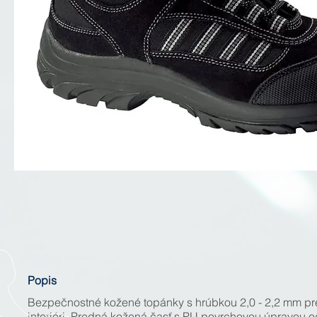
Popis
Bezpečnostné kožené topánky s hrúbkou 2,0 - 2,2 mm pre l
interiéri. Predná kožená časť s PU povrchovou úpravou