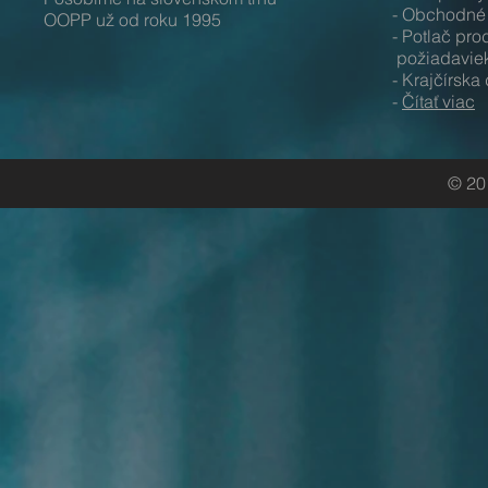
- Obchodné 
OOPP už od roku 1995
- Potlač p
požiadavie
- Krajčírska
-
Čítať viac
© 20