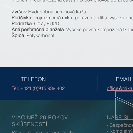
Zvršok
: Hydrofóbna semišová koža
Podšívka
: Trojrozmerná mikro porézna textília, vysoká pr
Podrážka
: C07 / PU2D
Anti perforačná planžeta
: Vysoko pevná kompozitná tkani
Špica
: Polykarbonát
TELEFÓN
EMAIL
Tel: +421 (0)915 939 402
office@mika
VIAC NEŽ 20 ROKOV
NAŠE SL
SKÚSENOSTÍ
- Bezpečno
- Kompletný
Pôsobíme na slovenskom trhu