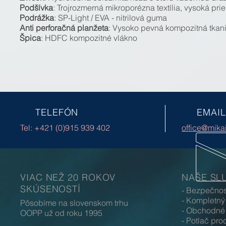
Podšívka
: Trojrozmerná mikroporézna textília, vysoká pri
Podrážka
: SP-Light / EVA - nitrilová guma
Anti perforačná planžeta
: Vysoko pevná kompozitná tkani
Špica
: HDFC kompozitné vlákno
TELEFÓN
EMAIL
Tel: +421 (0)915 939 402
office@mika
VIAC NEŽ 20 ROKOV
NAŠE SL
SKÚSENOSTÍ
- Bezpečno
- Kompletný
Pôsobíme na slovenskom trhu
- Obchodné 
OOPP už od roku 1995
- Potlač p