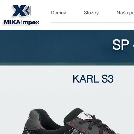
Domov
Služby
Naša p
SP 
KARL S3