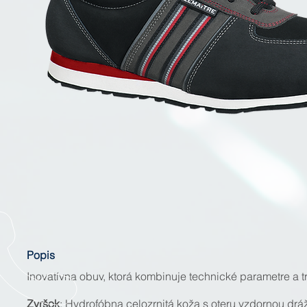
Popis
Inovatívna obuv, ktorá kombinuje technické parametre a tre
Zvršok
: Hydrofóbna celozrnitá koža s oteru vzdornou drá