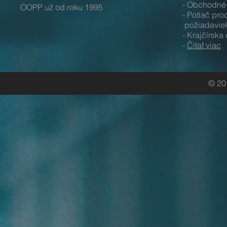
- Obchodné 
OOPP už od roku 1995
- Potlač p
požiadavie
- Krajčírska
-
Čítať viac
© 20