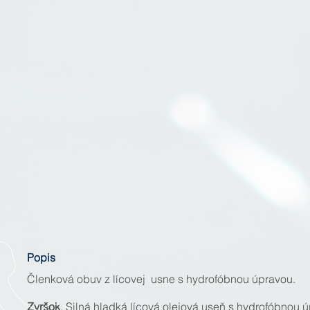
Popis
Členková obuv z lícovej usne s hydrofóbnou úpravou.
Zvršok
: Silná hladká lícová olejová useň s hydrofóbnou