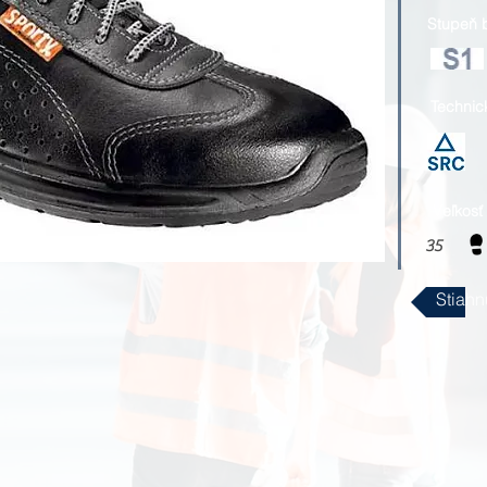
Stupeň 
Technic
Veľkosť
35
Stiahn