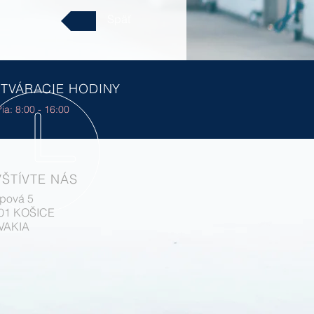
Späť
TVÁRACIE HODINY
ia: 8:00 - 16:00
ŠTÍVTE NÁS
pová 5
 01 KOŠICE
VAKIA