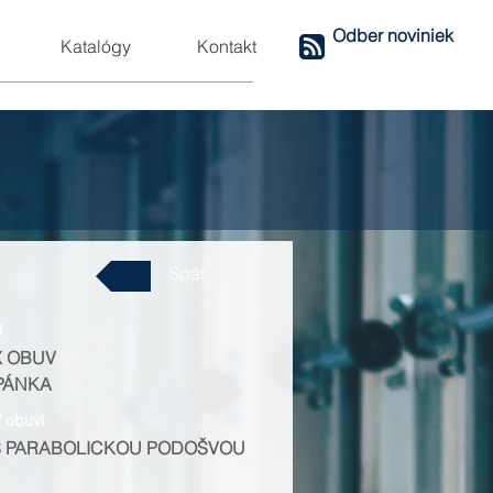
Odber noviniek
Katalógy
Kontakt
Späť
i
X OBUV
PÁNKA
ť obuvi
S PARABOLICKOU PODOŠVOU