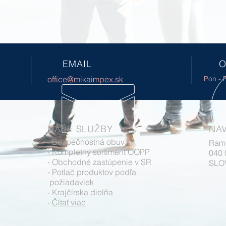
EMAIL
O
office@mikaimpex.sk
Pon - P
NAŠE SLUŽBY
NAV
- Bezpečnostná obuv
Ram
- Kompletný sortiment OOPP
040
- Obchodné zastúpenie v SR
SLO
- Potlač produktov podľa
požiadaviek
- Krajčírska dielňa
-
Čítať viac