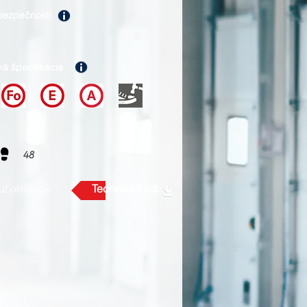
bezpečnosti
ká špecifikácia
48
uť obrázok
Technický list