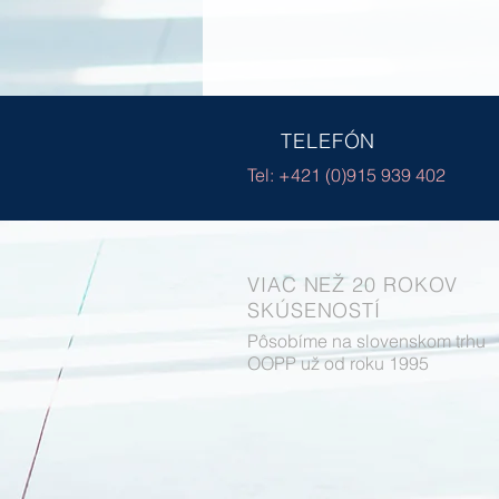
TELEFÓN
Tel: +421 (0)915 939 402
VIAC NEŽ 20 ROKOV
SKÚSENOSTÍ
Pôsobíme na slovenskom trhu
OOPP už od roku 1995