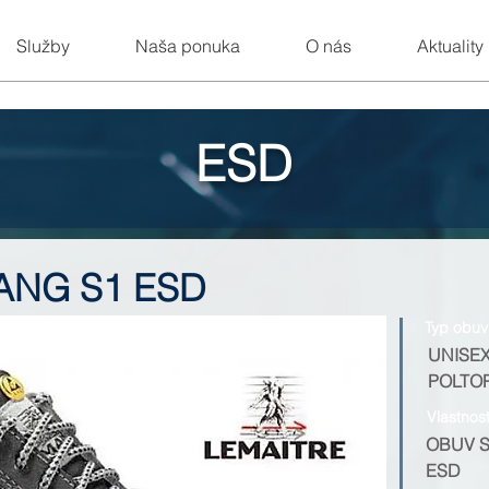
Služby
Naša ponuka
O nás
Aktuality
ESD
ANG S1 ESD
Typ obuv
UNISE
POLTO
Vlastnos
OBUV 
ESD