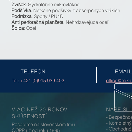
Zvršok
: Hydrofóbne mikrovlákno
Podšívka
: Netkané podšívky z absorpčných vlákien
Podrážka
: Sporty / PU1D
Anti perforačná planžeta
: Nehrdzavejúca oceľ
Špica
: Oceľ
TELEFÓN
EMAIL
Tel: +421 (0)915 939 402
office@mika
VIAC NEŽ 20 ROKOV
NAŠE SL
SKÚSENOSTÍ
- Bezpečno
- Kompletný
Pôsobíme na slovenskom trhu
- Obchodné 
OOPP už od roku 1995