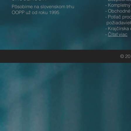
- Kompletný
Pôsobíme na slovenskom trhu
- Obchodné 
OOPP už od roku 1995
- Potlač p
požiadavie
- Krajčírska
-
Čítať viac
© 20