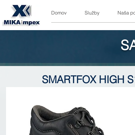
Domov
Služby
Naša p
S
SMARTFOX HIGH S