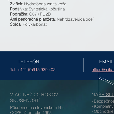
Zvršok
: Hydrofóbna zrnitá koža
Podšívka
: Syntetická kožušina
Podrážka
: C07 / PU2D
Anti perforačná planžeta
: Nehrdzavejúca oceľ
Špica
: Polykarbonát
TELEFÓN
EMAIL
Tel: +421 (0)915 939 402
office@mika
VIAC NEŽ 20 ROKOV
NAŠE SL
SKÚSENOSTÍ
- Bezpečno
- Kompletný
Pôsobíme na slovenskom trhu
- Obchodné 
OOPP už od roku 1995