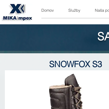
Domov
Služby
Naša p
S
SNOWFOX S3