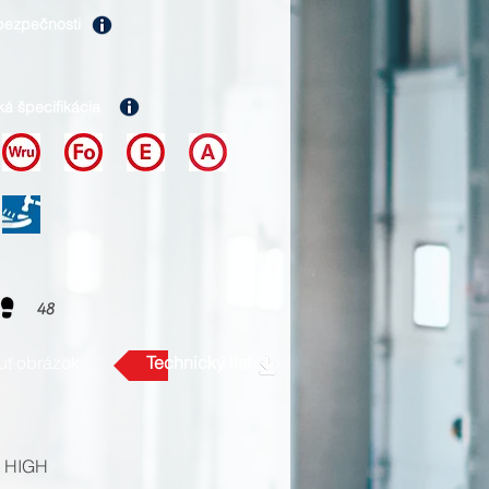
bezpečnosti
ká špecifikácia
48
uť obrázok
Technický list
X HIGH