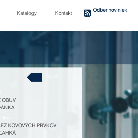
Odber noviniek
Katalógy
Kontakt
Späť
i
X OBUV
PÁNKA
ť obuvi
BEZ KOVOVÝCH PRVKOV
 ĽAHKÁ