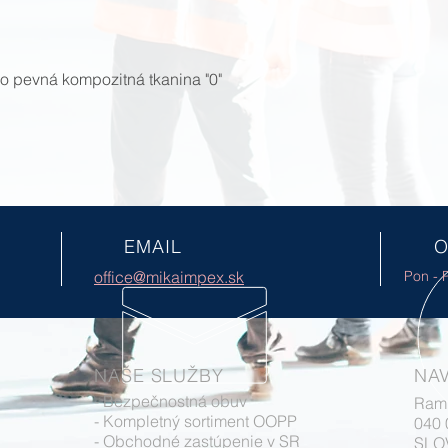
ko pevná kompozitná tkanina "0"
EMAIL
O
office@mikaimpex.sk
Pon - P
NAŠE SLUŽBY
NAV
- Bezpečnostná obuv
Ram
- Kompletný sortiment OOPP
040
- Obchodné zastúpenie v SR
SLO