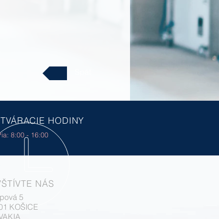
Späť
TVÁRACIE HODINY
ia: 8:00 - 16:00
ŠTÍVTE NÁS
pová 5
 01 KOŠICE
VAKIA