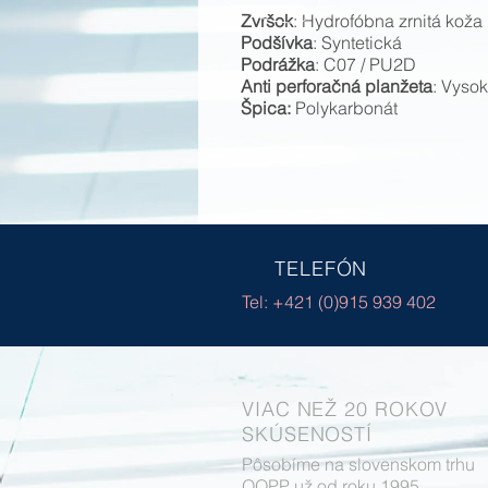
Zvršok
: Hydrofóbna zrnitá koža
Podšívka
: Syntetická
Podrážka
: C07 / PU2D
Anti perforačná planžeta
: Vyso
Špica:
Polykarbonát
TELEFÓN
Tel: +421 (0)915 939 402
VIAC NEŽ 20 ROKOV
SKÚSENOSTÍ
Pôsobíme na slovenskom trhu
OOPP už od roku 1995