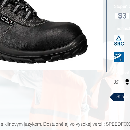
Stupeň 
Technic
Veľkosť
35
Stiahn
 klinovým jazykom. Dostupné aj vo vysokej verzii: SPEEDFO