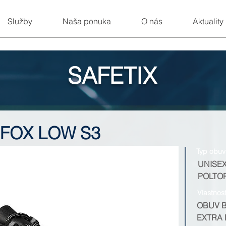
Služby
Naša ponuka
O nás
Aktuality
SAFETIX
FOX LOW S3
Typ obuv
UNISE
POLTO
Vlastnos
OBUV 
EXTRA