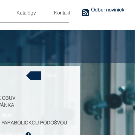
Odber noviniek
Katalógy
Kontakt
Späť
i
X OBUV
PÁNKA
ť obuvi
S PARABOLICKOU PODOŠVOU
bezpečnosti