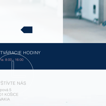
Späť
TVÁRACIE HODINY
ia: 8:00 - 16:00
ŠTÍVTE NÁS
pová 5
 01 KOŠICE
VAKIA