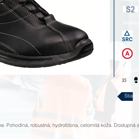
Technic
Veľkosť
35
Stiahn
ne. Pohodlná, robustná, hydrofóbna, celornitá koža. Dostupná a