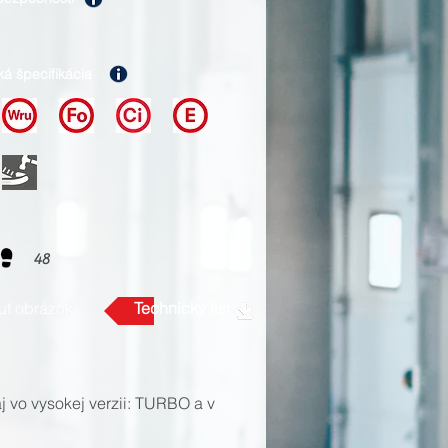
ká špecifikácia
48
uť obrázok
Technický list
j vo vysokej verzii: TURBO a v