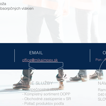
koža
absorpčných vlákien
EMAIL
O
office@mikaimpex.sk
Pon - P
NAŠE SLUŽBY
NAV
- Bezpečnostná obuv
Ram
- Kompletný sortiment OOPP
040
- Obchodné zastúpenie v SR
SLO
- Potlač produktov podľa