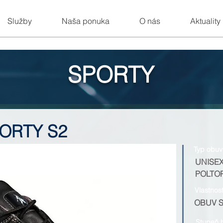
Služby
Naša ponuka
O nás
Aktuality
SPORTY
ORTY S2
Typ obuv
UNISE
POLTO
Vlastnos
OBUV 
Stupeň 