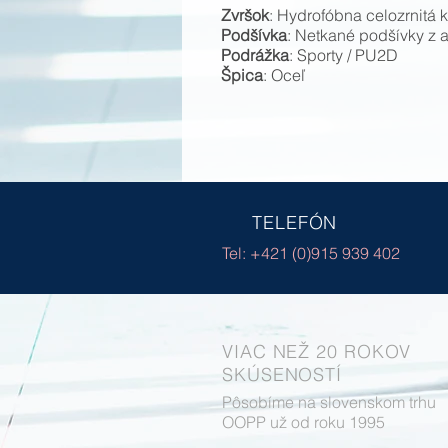
Zvršok
: Hydrofóbna celozrnitá 
Podšívka
: Netkané podšívky z 
Podrážka
: Sporty / PU2D
Špica
: Oceľ
TELEFÓN
Tel: +421 (0)915 939 402
VIAC NEŽ 20 ROKOV
SKÚSENOSTÍ
Pôsobíme na slovenskom trhu
OOPP už od roku 1995