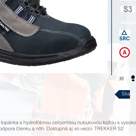
Technic
Veľkosť
35
Stiahn
topánka s hydrofóbnou celozrnitou nubukovou kožou s vysoko p
odpora členku a nôh. Dostupná aj vo verzii: TREKKER S2