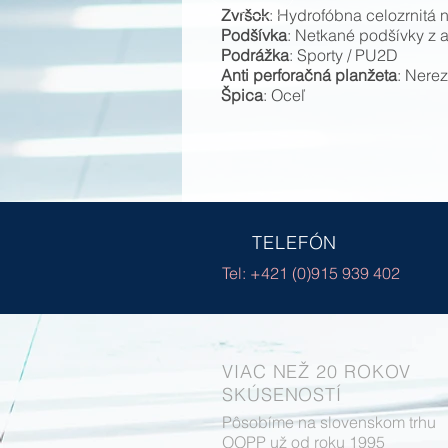
Zvršok
: Hydrofóbna celozrnitá
Podšívka
: Netkané podšívky z 
Podrážka
: Sporty / PU2D
Anti perforačná planžeta
:
Nerez
Špica
: Oceľ
TELEFÓN
Tel: +421 (0)915 939 402
VIAC NEŽ 20 ROKOV
SKÚSENOSTÍ
Pôsobíme na slovenskom trhu
OOPP už od roku 1995