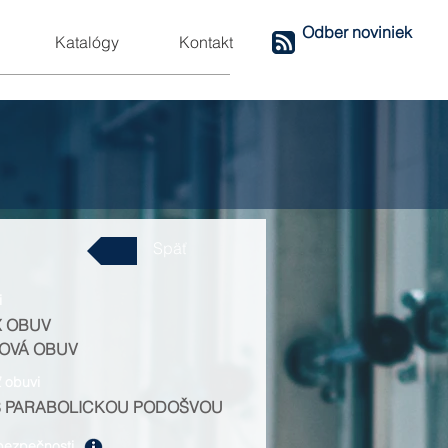
Odber noviniek
Katalógy
Kontakt
Späť
i
X OBUV
OVÁ OBUV
ť obuvi
S PARABOLICKOU PODOŠVOU
bezpečnosti