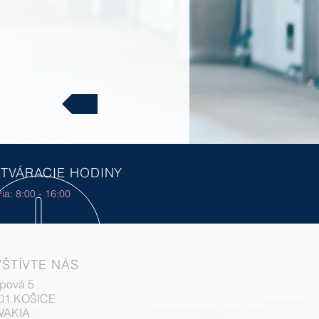
Späť
TVÁRACIE HODINY
ia: 8:00 - 16:00
ŠTÍVTE NÁS
pová 5
 01 KOŠICE
VAKIA