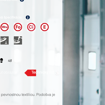
ká špecifikácia
48
uť obrázok
Technický list
evnostnou textíliou. Podošva je