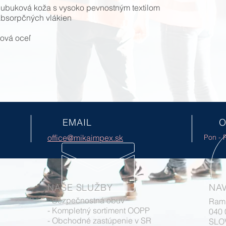
 nubuková koža s vysoko pevnostným textilom
absorpčných vlákien
ová oceľ
EMAIL
O
office@mikaimpex.sk
Pon - P
NAŠE SLUŽBY
NAV
- Bezpečnostná obuv
Ram
- Kompletný sortiment OOPP
040
- Obchodné zastúpenie v SR
SLO