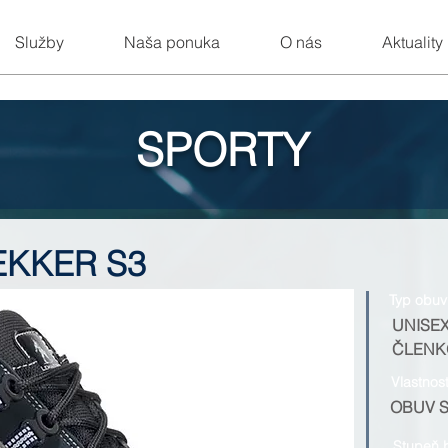
Služby
Naša ponuka
O nás
Aktuality
SPORTY
EKKER S3
Typ obuv
UNISE
ČLENK
Vlastnos
OBUV 
Stupeň 