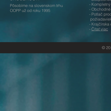
- Kompletný
Pôsobíme na slovenskom trhu
- Obchodné 
OOPP už od roku 1995
- Potlač p
požiadavie
- Krajčírska
-
Čítať viac
© 20