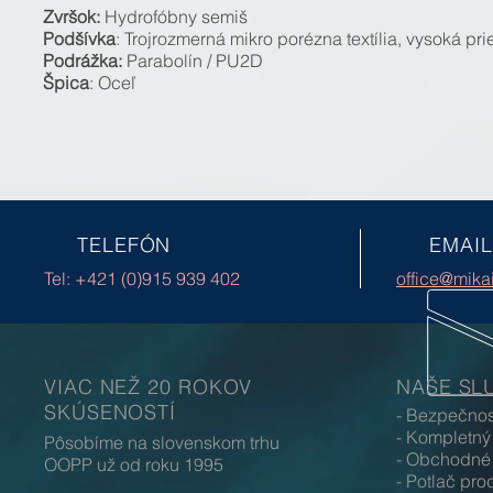
Zvršok:
Hydrofóbny semiš
Podšívka
: Trojrozmerná mikro porézna textília, vysoká pr
Podrážka:
Parabolín / PU2D
Špica
: Oceľ
TELEFÓN
EMAIL
Tel: +421 (0)915 939 402
office@mika
VIAC NEŽ 20 ROKOV
NAŠE SL
SKÚSENOSTÍ
- Bezpečno
- Kompletný
Pôsobíme na slovenskom trhu
- Obchodné 
OOPP už od roku 1995
- Potlač p