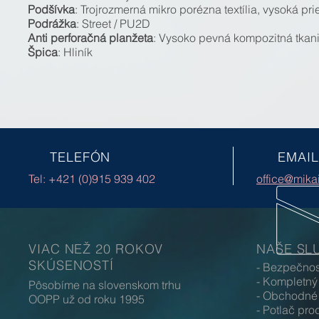
Podšívka
: Trojrozmerná mikro porézna textília, vysoká pr
Podrážka
: Street / PU2D
Anti perforačná planžeta
: Vysoko pevná kompozitná tkani
Špica
: Hliník
TELEFÓN
EMAIL
Tel: +421 (0)915 939 402
office@mika
VIAC NEŽ 20 ROKOV
NAŠE SL
SKÚSENOSTÍ
- Bezpečno
- Kompletný
Pôsobíme na slovenskom trhu
- Obchodné 
OOPP už od roku 1995
- Potlač p