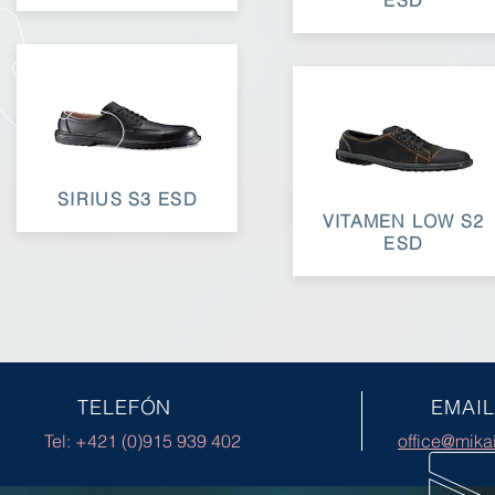
ESD
SIRIUS S3 ESD
VITAMEN LOW S2
ESD
TELEFÓN
EMAIL
Tel: +421 (0)915 939 402
office@mika