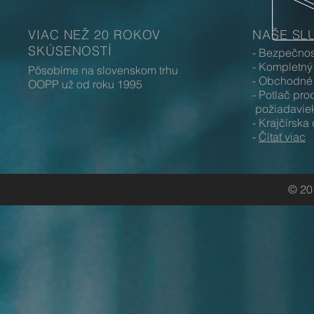
VIAC NEŽ 20 ROKOV
NAŠE SL
SKÚSENOSTÍ
- Bezpečno
- Kompletný
Pôsobíme na slovenskom trhu
- Obchodné 
OOPP už od roku 1995
- Potlač p
požiadavie
- Krajčírska
-
Čítať viac
© 20