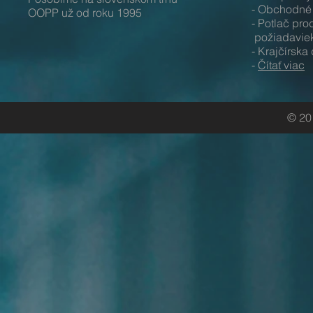
- Obchodné 
OOPP už od roku 1995
- Potlač p
požiadavie
- Krajčírska
-
Čítať viac
© 20