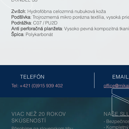
Zvršok
: Hydrofóbna celozrnná nubuková koža
Podšívka
: Trojrozmerná mikro porézna textília, vysoká pr
Podrážka
: C07 / PU2D
Anti perforačná planžeta
: Vysoko pevná kompozitná tkani
Špica
: Polykarbonát
TELEFÓN
EMAIL
Tel: +421 (0)915 939 402
office@mika
VIAC NEŽ 20 ROKOV
NAŠE SL
SKÚSENOSTÍ
- Bezpečno
- Kompletný
Pôsobíme na slovenskom trhu